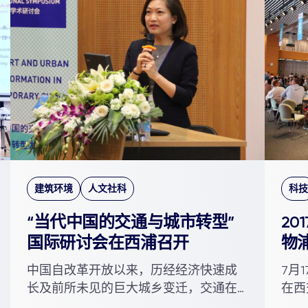
建筑环境
人文社科
科技
“当代中国的交通与城市转型”
20
国际研讨会在西浦召开
物
中国自改革开放以来，历经经济快速成
7月
长及前所未见的巨大城乡变迁，交通在
在西
城镇化的过程扮演关键性角色，...
“学