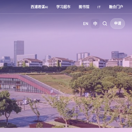
西浦君谋AI
学习超市
图书馆
IT
融合门户
EN
中
申请