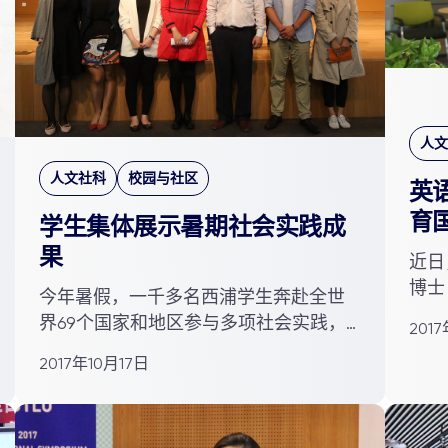
人文
人文社科
校园与社区
英
育
学生集体展示暑期社会实践成
果
近日
博士
今年暑假，一千多名西浦学生奔赴全世
和亚美
界69个国家和地区参与多项社会实践，
201
包括国内支教、海外志愿者、社...
2017年10月17日