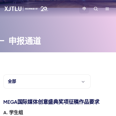
中
教学
申报通道
招生
科研
学院
全部
校园生活
MEGA国际媒体创意盛典奖项征稿作品要求
关于我们
A. 学生组