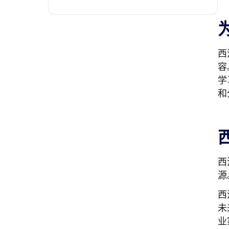
西
容
学
和
西
源
西
未
业