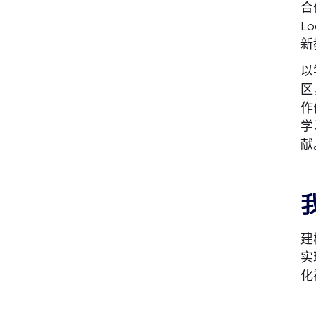
合
L
新
以
区
作
学
献
建
实
化