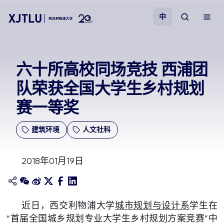
中
教学
六十所高校同场竞技 西浦团
队荣获全国大学生乡村规划
招生
赛一等奖
科研
建筑环境
人文社科
学院
2018年01月19日
校园生活
关于我们
近日，西交利物浦大学
城市规划与设计系
学生在
“首届全国城乡规划专业大学生乡村规划方案竞赛”中