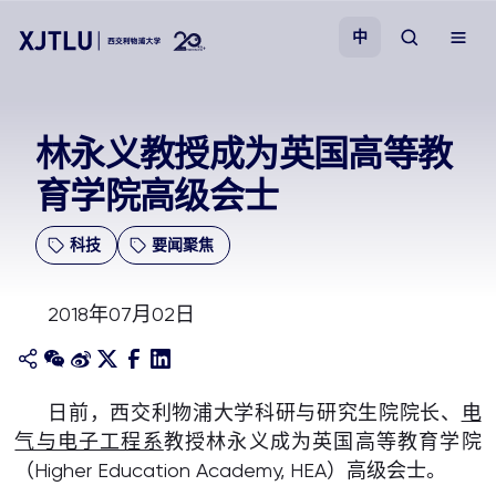
中
教学
林永义教授成为英国高等教
育学院高级会士
招生
科技
要闻聚焦
科研
2018年07月02日
学院
校园生活
日前，西交利物浦大学科研与研究生院院长、
电
气与电子工程系
教授林永义成为英国高等教育学院
关于我们
（Higher Education Academy, HEA）高级会士。