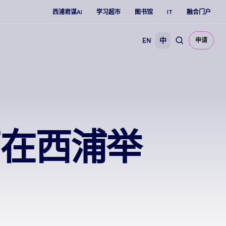
西浦君谋AI
学习超市
图书馆
IT
融合门户
EN
中
申请
营在西浦举