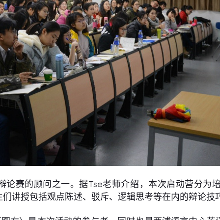
e老师是辩论赛的顾问之一。据Tse老师介绍，本次启动营
生们讲授包括观点陈述、驳斥、逻辑思考等在内的辩论技