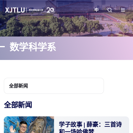
中
教学
数学科学系
招生
科研
学院
全部新闻
校园生活
全部新闻
关于我们
​学子故事 | 薛豪：三首诗
和一场哈佛梦