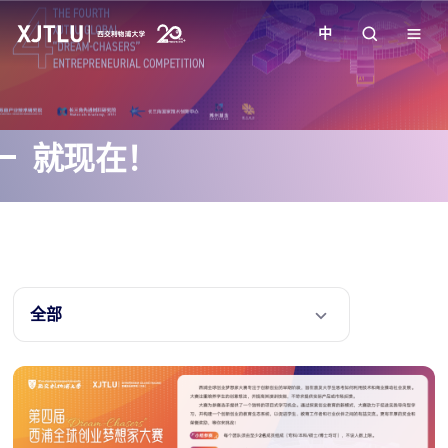
中
教学
就现在！
招生
科研
学院
全部
校园生活
关于我们