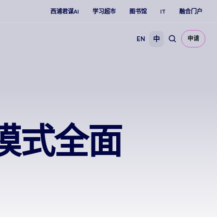
西浦君谋AI
学习超市
图书馆
IT
融合门户
EN
中
申请
0模式全面