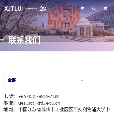
中
教学
联系我们
招生
科研
学院
全部
校园生活
电 话：+86 0512-8816-7138
邮 箱：ues.urc@xjtlu.edu.cn
关于我们
地 址：中国江苏省苏州市工业园区西交利物浦大学中