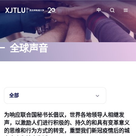
中
教学
全球声音
招生
科研
学院
全部
校园生活
为响应联合国秘书长倡议，世界各地领导人相继发
声，以激励人们进行积极的、持久的和具有变革意义
关于我们
的思维和行为方式的转变，重塑我们新冠疫情后的城