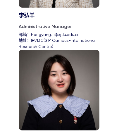
李弘羊
Administrative Manager
邮箱：
Hongyang.Li@xjtlu.edu.cn
地址：
IR913C(SIP Campus-International 
Research Centre)