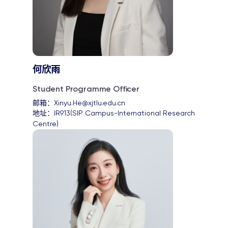
何欣雨
Student Programme Officer
邮箱：
Xinyu.He@xjtlu.edu.cn
地址：
IR913(SIP Campus-International Research 
Centre)