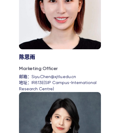
陈思雨
Marketing Officer
邮箱：
Siyu.Chen@xjtlu.edu.cn
地址：
IR813E(SIP Campus-International 
Research Centre)