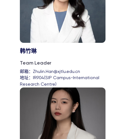
韩竹琳
Team Leader
邮箱：
Zhulin.Han@xjtlu.edu.cn
地址：
IR904(SIP Campus-International 
Research Centre)