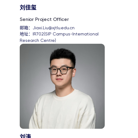
刘佳玺
Senior Project Officer
邮箱：
Jiaxi.Liu@xjtlu.edu.cn
地址：
IR702(SIP Campus-International 
Research Centre)
刘涛