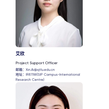
艾欣
Project Support Officer
邮箱：
Xin.Ai@xjtlu.edu.cn
地址：
IR811W(SIP Campus-International 
Research Centre)