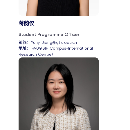
蒋韵仪
Student Programme Officer
邮箱：
Yunyi.Jiang@xjtlu.edu.cn
地址：
IR904(SIP Campus-International 
Research Centre)