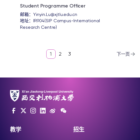
Student Programme Officer
邮箱：
Yinyin.Lu@xjtlu.edu.cn
地址：
IR904(SIP Campus-International 
Research Centre)
1
2
3
下一页
教学
招生