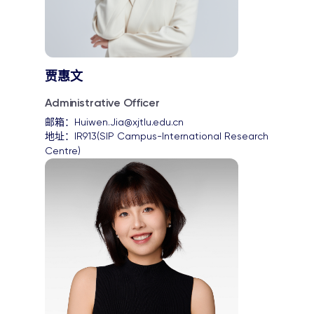
贾惠文
Administrative Officer
邮箱：
Huiwen.Jia@xjtlu.edu.cn
地址：
IR913(SIP Campus-International Research 
Centre)