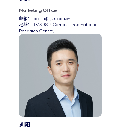
Marketing Officer
邮箱：
Tao.Liu@xjtlu.edu.cn
地址：
IR813E(SIP Campus-International 
Research Centre)
刘阳