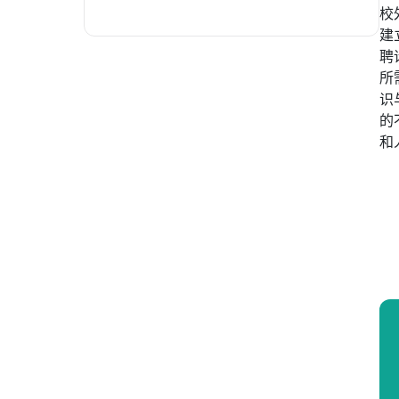
校
建
聘
所
识
的
和