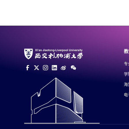
教
专
学
海
电