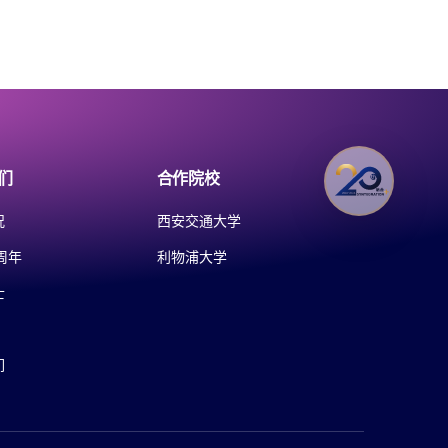
们
合作院校
况
西安交通大学
周年
利物浦大学
士
们