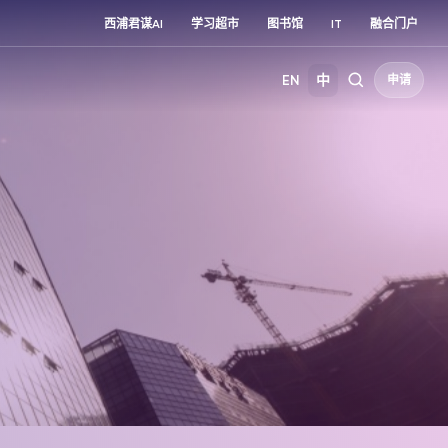
西浦君谋AI
学习超市
图书馆
IT
融合门户
EN
中
申请