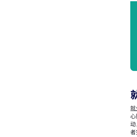
就
心
动
者