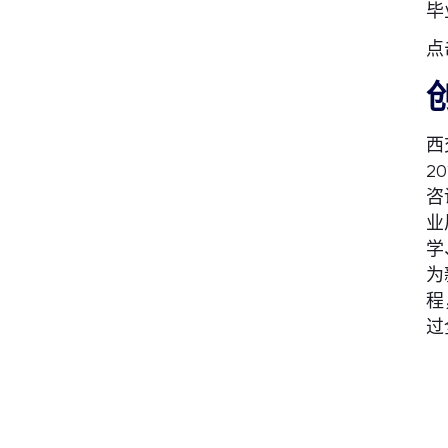
毕
点
西
2
咨
业
学
为
程
过