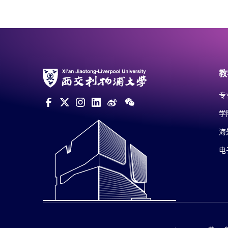
教
专
学
海
电