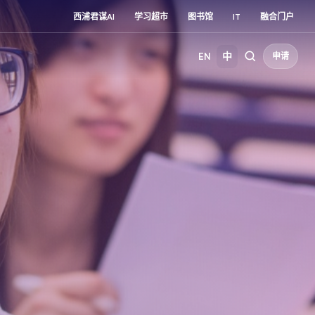
西浦君谋AI
学习超市
图书馆
IT
融合门户
EN
中
申请