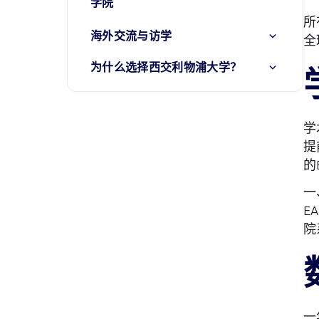
学院
所
海外交流与访学
全
为什么选择西交利物浦大学？
学
提
的
一
E
院
一