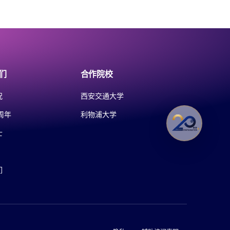
们
合作院校
况
西安交通大学
周年
利物浦大学
士
们