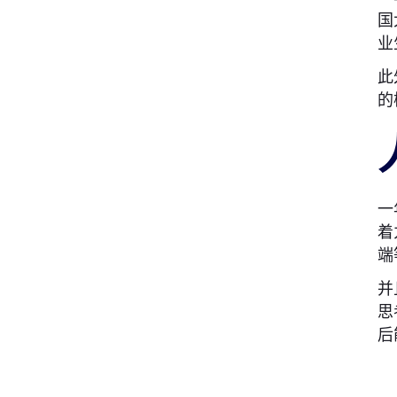
国
业
此
的
一
着
端
并
思
后