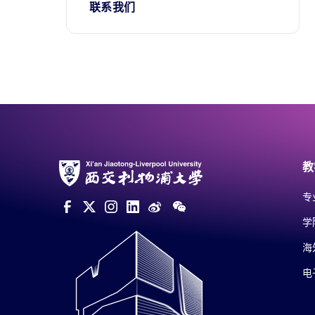
联系我们
教
专
学
海
电