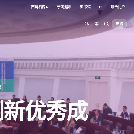
西浦君谋AI
学习超市
图书馆
IT
融合门户
EN
中
申请
示
创新优秀成