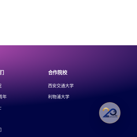
们
合作院校
况
西安交通大学
周年
利物浦大学
士
们