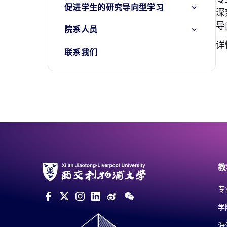
促进学生的研究导向型学习
深
导
院系人员
详
联系我们
教
专
学
海