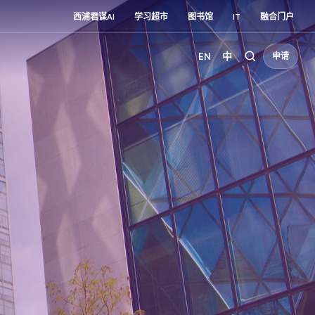
西浦君谋AI
学习超市
图书馆
IT
融合门户
EN
中
申请