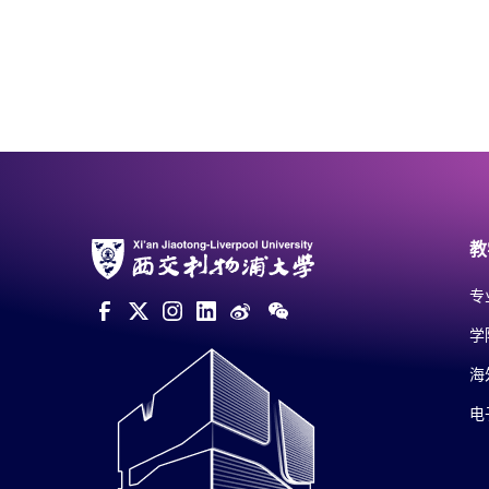
教
专
学
海
电