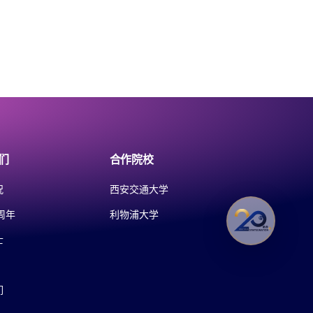
们
合作院校
况
西安交通大学
周年
利物浦大学
士
们