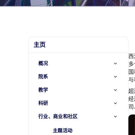
主页
西
概况
多
国
院系
与
教学
超
经
科研
司
行业、商业和社区
主题活动