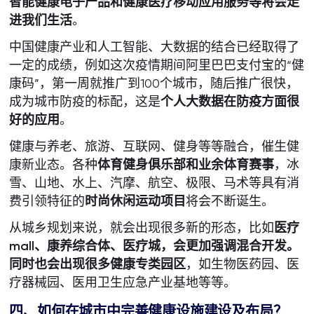
智能健康电子产品和健康医疗移动应用服务等将会走
进我们生活
。
中国健康产业和人工智能、大数据的结合已经取得了
一定的成绩，例如这次疫情期间阿里巴巴支付宝的“健
康码”，第一周就推广到100个城市，随后推广很快，
成为城市防疫的标配，这是
个人大数据在防疫方面很
好的应用
。
健康与养老、旅游、互联网、健身等等融合，催生健
康新业态。各种
体育健身俱乐部和业余体育赛事
，冰
雪、山地、水上、汽摩、航空、极限、马术等具有消
费引领特征的
时尚休闲运动项目
将会不断诞生。
从城乡规划来说，就会出现很多新的形态，比如
医疗
mall、康养综合体、医疗城，会更加强调混合开发。
同时也会出现很多健康专类园区
，如生物医药园、医
疗器械园、医用卫生应急产业基地等等。
四、如何在城市中完善健康设施建设及布局？