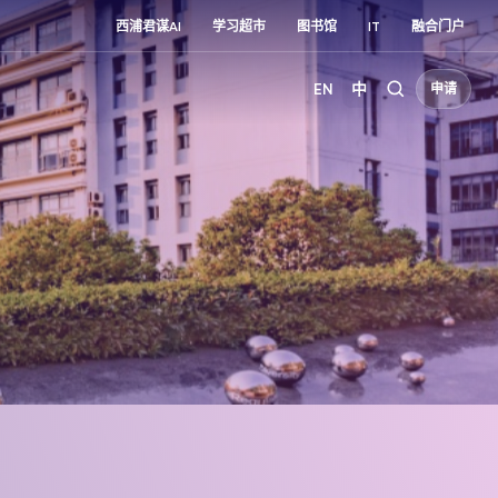
西浦君谋AI
学习超市
图书馆
IT
融合门户
EN
中
申请