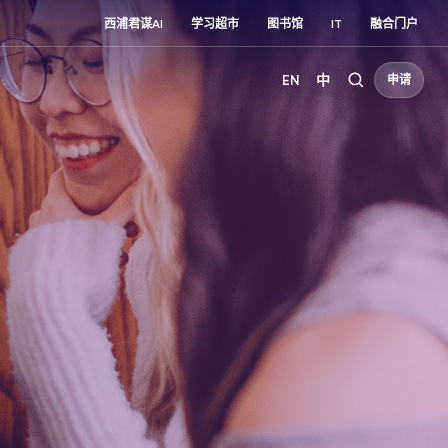
西浦君谋AI
学习超市
图书馆
IT
融合门户
EN
中
申请