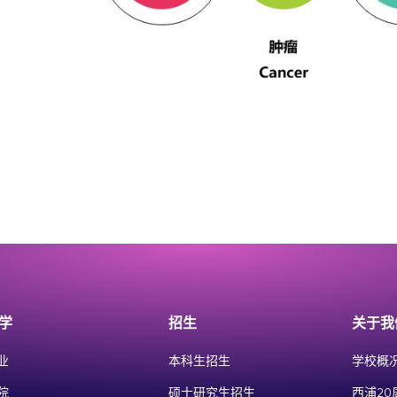
学
招生
关于我
业
本科生招生
学校概
院
硕士研究生招生
西浦20