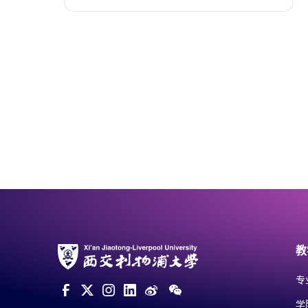
教
专
学