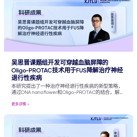
吴思晋课题组开发可穿越血脑屏障的
Oligo-PROTAC技术用于FUS降解治疗神经
退行性疾病
本研究提出了一种治疗神经退行性疾病的新型策略，
通过DNA nanoflower和Oligo-PROTAC的结合，解决
了脑递送问题并提高了FUS靶向寡核苷酸的稳定性，
为治疗神经退行性疾病提供了模块化、直接的方法。
更多详情
该策略不仅克服了以往的技术障碍，还具有优异的选
择性和持久的治疗效果。这一创新的FRONTAC技术为
靶向中枢神经系统中的致病蛋白提供了广泛而有前景
的策略，有望为神经退行性疾病患者带来新的治疗希
望。