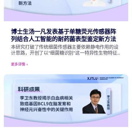
博士生汤一凡发表基于单糖荧光传感器阵
列结合人工智能的耐药菌表型鉴定新方法
本研究打破了传统细菌传感器主要依赖静电作用的设
计思路，开创了以“细菌糖识别”这一特异性生物特征
为靶点构建传感器阵列的新策略。所开发的“AI辅助的
化学传感器阵列”方法，为细菌耐药性的快速表型鉴定
更多详情
提供了强大的互补性工具，有望服务于未来精准抗感
染治疗策略，辅助临床实现早期干预和精准用药指
导，对遏制耐药菌传播、改善患者预后具有重要的科
学价值与应用前景。