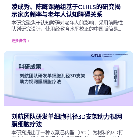
凌成秀、陈鹰课题组基于CLHLS的研究揭
示家务频率与老年人认知障碍关系
本研究聚焦于认知障碍对老年人的影响，采用前瞻性
队列研究设计，使用经教育水平校正的中国版简易精
神状态筛查量表（Chinese version of Mini-mental
State Examination，CMMSE）评估认知障碍，有望
更多详情
为认知障碍预防提供新思路，具有重大的社会和公共
卫生意义。
刘航团队研发单细胞孔径3D支架助力视网
膜细胞疗法
本研究提出了一种以聚己内酯（PCL）为材料的3D打