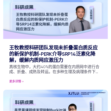
律，为发展多肽药物及多肽医药功能材料（如抗菌水
凝胶、药物递送系统、免疫佐剂等）提供了坚实的理
论依据与海量的聚集多肽候选序列库。
王牧教授科研团队发现未折叠蛋白质反应
的新保护机制-PERK介导SRP14泛素化降
解，缓解内质网应激压力
真核生物中，大约40%的蛋白需要在内质网中进行合
成、折叠、成熟及转运。在多种生理及病理条件下，
内质网内未折叠或错误折叠蛋白负荷超出细胞的处理
能力并导致内质网应激。内质网应激诱导一种进化保
更多详情
守的适应性机制来维持蛋白质稳态，即未折叠蛋白质
反应(UPR)，在衰老、肿瘤及病毒感染等多种生理、病
理过程中均发挥重要作用。