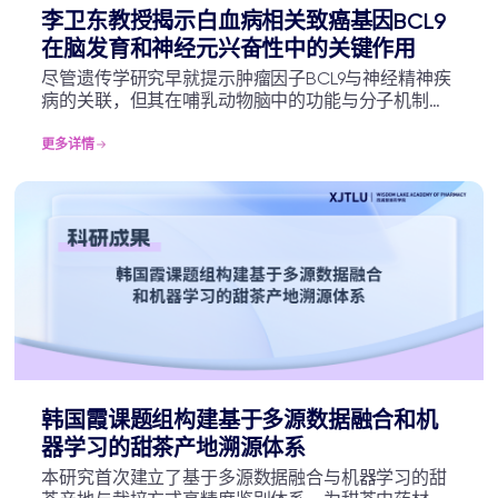
李卫东教授揭示白血病相关致癌基因BCL9
在脑发育和神经元兴奋性中的关键作用
尽管遗传学研究早就提示肿瘤因子BCL9与神经精神疾
病的关联，但其在哺乳动物脑中的功能与分子机制研
究严重不足，且“钠电流增加却兴奋性降低”的矛盾现
象成为反常的神经电生理难题。该研究成功破解了这
更多详情
一机制难题，并为未来开发恢复离子通道平衡的神经
精神疾病的精准治疗策略奠定了重要基础。
韩国霞课题组构建基于多源数据融合和机
器学习的甜茶产地溯源体系
本研究首次建立了基于多源数据融合与机器学习的甜