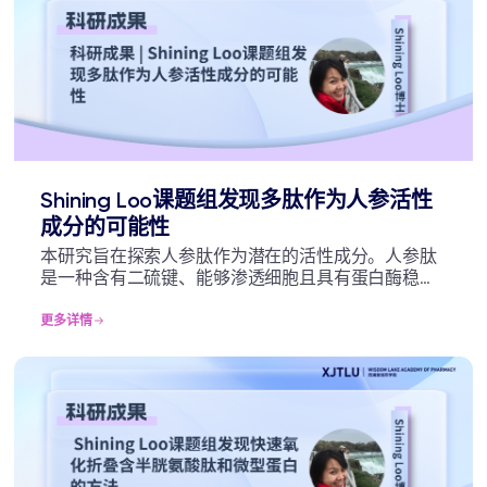
Shining Loo课题组发现多肽作为人参活性
成分的可能性
本研究旨在探索人参肽作为潜在的活性成分。人参肽
是一种含有二硫键、能够渗透细胞且具有蛋白酶稳定
性的微型蛋白。实验结果表明，人参肽可以协调多个
系统以应对压力并恢复稳态。它们具备多靶向特性，
更多详情
在细胞外和细胞内蛋白上发挥作用，从而改善由压力
引起的损伤。