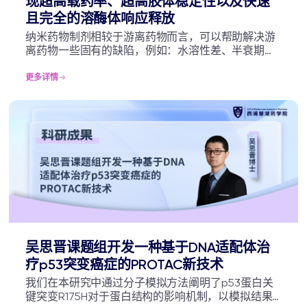
现超高载药率、超高胶体稳定性以及快速
且完全的溶酶体响应释放
纳米药物制剂相较于游离药物而言，可以帮助解决游
离药物一些固有的缺陷，例如：水溶性差、半衰期短
等。但是多数现有的纳米药物制剂存在着载药率低的
问题（低于10%），这就导致使用大量载体材料，可
更多详情
能引起全身毒性并为降解代谢带来额外负担。
吴思晋课题组开发一种基于DNA适配体治
疗p53突变癌症的PROTAC新技术
我们在本研究中通过分子模拟方法阐明了p53蛋白关
键突变R175H对于蛋白结构的影响机制，以模拟结果