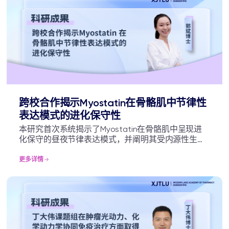
础研究价值和临床转化前景。
跨校合作揭示Myostatin在骨骼肌中节律性
表达模式的进化保守性
本研究首次系统揭示了Myostatin在骨骼肌中呈现进
化保守的昼夜节律表达模式，并阐明其受内源性生物
钟核心基因的直接调控。这一发现不仅深化了对骨骼
肌生物学昼夜节律调控机制的理解，也为骨骼肌相关
更多详情
疾病的时序治疗策略和畜牧业精准饲养管理提供了重
要的理论依据，有望推动相关基础研究与应用研究的
发展。