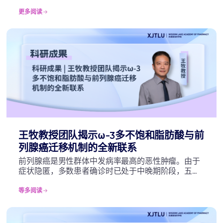
作为引导，采用指数富集对配体进行系统进化
（post-SELEX）的方法，理性设计了p53的新型高性
更多阅读
能DNA适配体p53m-DA，对于p53-R175H突变型具有
更高的亲和力和特异性。
王牧教授团队揭示ω-3多不饱和脂肪酸与前
列腺癌迁移机制的全新联系
前列腺癌是男性群体中发病率最高的恶性肿瘤。由于
症状隐匿，多数患者确诊时已处于中晚期阶段，五年
生存率仅有31%左右，对全球公共卫生构成严峻挑战。
中晚期前列腺癌的高侵袭性和转移性特质，是癌症相
等多阅读
关死亡的首要因素。面对这一棘手的健康难题，科研
界正在不断拓宽治疗思路。