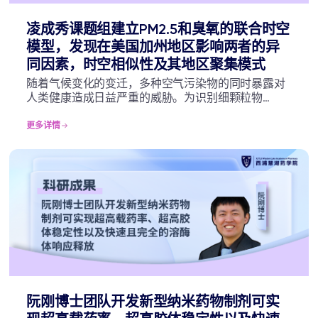
凌成秀课题组建立PM2.5和臭氧的联合时空
模型，发现在美国加州地区影响两者的异
同因素，时空相似性及其地区聚集模式
随着气候变化的变迁，多种空气污染物的同时暴露对
人类健康造成日益严重的威胁。为识别细颗粒物
(PM2.5) 和臭氧 (O3) 的共同驱动因素及其时空相似
性，西交利物浦大学慧湖药学院凌成秀课题组就此建
更多详情
立了基于log Gaussian-Gumbel的贝叶斯分层联合模
型。
阮刚博士团队开发新型纳米药物制剂可实