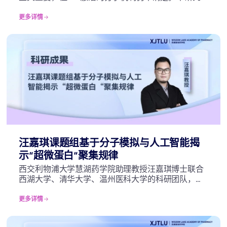
中我们探讨了LAP激活机制，并发现进程性细胞死亡
蛋白6（PDCD6）作为LAP的负调节因子。
更多详情
汪嘉琪课题组基于分子模拟与人工智能揭
示“超微蛋白“聚集规律
西交利物浦大学慧湖药学院助理教授汪嘉琪博士联合
西湖大学、清华大学、温州医科大学的科研团队，在
国际知名期刊JACS Au发表了关于“超微蛋白“（即短
肽）聚集理论的研究论文：Aggregation Rules of
更多详情
Short Peptides。该研究系统揭示了16万四肽及320万
五肽在中性水溶液中的聚集规律及聚集体形貌形成规