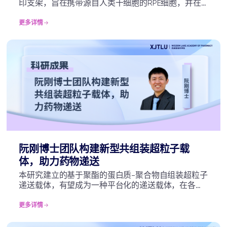
印支架，旨在携带源自人类干细胞的RPE细胞，并在
植入眼内后实现逐步降解。研究团队在兔和猪模型中
对该支架进行了测试，以评估其在手术操作中的可行
更多详情
性及其向临床应用转化的安全性。该研究结果对植入
物设计进行了优化，为视网膜疾病提供了更安全、更
高效的治疗途径。
阮刚博士团队构建新型共组装超粒子载
体，助力药物递送
本研究建立的基于聚酯的蛋白质-聚合物自组装超粒子
递送载体，有望成为一种平台化的递送载体，在各应
用场景下针对性解决递送问题。本项研究依托于西浦
慧湖药学院、江苏省高校细胞治疗纳米制剂重点建设
更多详情
实验室开展。