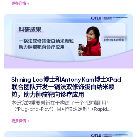
关药物研发提供了理论依据。
更多详情
Shining Loo博士和Antony Kam博士XPad
联合团队开发一锅法双修饰蛋白纳米颗
粒，助力肿瘤靶向诊疗应用
本研究的重要创新在于构建了一个 “即插即用”
（“Plug-and-Play”）且可“快速定制”（Rapid
Customization）的蛋白纳米平台。通过将高度特异
且互不干扰的 SpyCatcher003 系统与非钙依赖性转
更多详情
肽酶有机结合，该技术实现了无需基因重组克隆的模
块化装配。