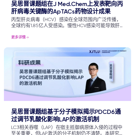
吴思晋课题组在J Med.Chem上发表靶向丙
肝病毒关键酶的ApTACs药物设计成果
丙型肝炎病毒（HCV）感染在全球范围内广泛传播，
全球约有1.85亿人受感染。慢性HCV感染可能导致肝
硬化和肝癌。传统的治疗方法包括聚乙二醇化干扰素
与利巴韦林联合治疗，但由于副作用明显，疗效有
更多详情
限，已逐渐被直接作用抗病毒抑制剂（DAAs）所替
代。
吴思晋课题组基于分子模拟揭示PDCD6通
过调节乳酸化影响LAP的激活机制
LC3相关吞噬（LAP）在宿主抵御病原体入侵的过程中
至关重要，但LAP激活的分子机制仍不清楚。本研究