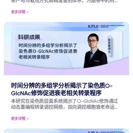
茶产地与栽培方式高精度鉴别体系，为甜茶中药材及
特色农产品的真实性评价提供了创新方法论。所识别
的关键差异化合物和元素指纹，可作为甜茶质量控制
更多详情
的潜在标志物。同时，研究揭示的环境-品质关联规
律，能够指导不同产区的精准栽培，提升原料品质与
稳定性，对保障甜茶产业高质量发展、保护地理标志
产品、提升产品附加值具有重要的应用价值。
时间分辨的多组学分析揭示了染色质O-
GlcNAc修饰促进衰老相关转录程序
本研究在染色质层面系统揭示了O-GlcNAc修饰通过
动态重编程转录调控网络，双向调控细胞衰老命运的
分子机制，提出了“O-GlcNAc作为表观遗传信号适配
器”的新概念模型。相关发现不仅加深了对细胞衰老调
更多详情
控网络的理解，也为衰老相关疾病及肿瘤的干预策略
开发提供了潜在治疗靶点和理论依据，具有重要的基