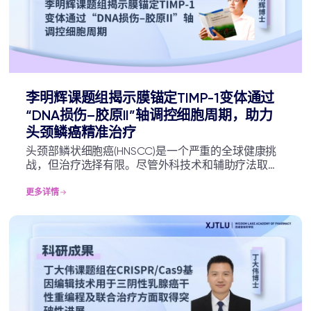
李明辉课题组揭示膜锚定TIMP-1变体通过
“DNA损伤–胶原II”轴调控细胞周期，助力
头颈鳞癌精准治疗
头颈部鳞状细胞癌(HNSCC)是一个严重的全球健康挑
战，但治疗选择有限。尽管外科技术和辅助疗法取得
了进步，HNSCC的预后仍然很差，具有高复发率和转
移率的特点。研究人员已经确定了驱动HNSCC增殖和
更多详情
侵袭的关键异常信号通路，但这些发现转化为切实的
临床改善仍然有限。口腔鳞状细胞癌CAL27细胞系被
广泛用作体外模型来研究HNSCC的病理生理学和治疗
靶点，因为它们可以模仿HNSCC的侵袭性行为和对常
规治疗的抵抗力。基质金属蛋白酶(MMP)和解整合素金
属蛋白酶(ADAM)在HNSCC的启动和进展中起关键作
用，它们的活性受基质金属蛋白酶组织抑制剂(TIMP)
的控制。