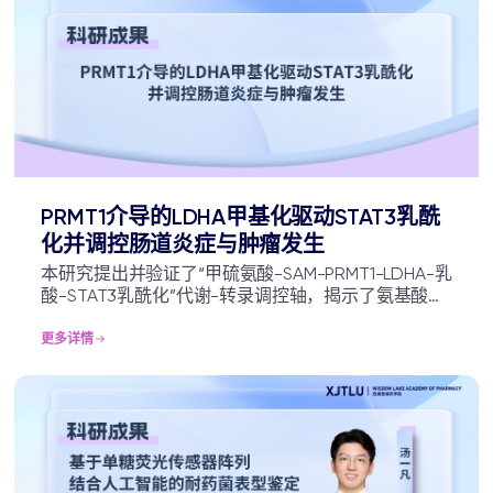
PRMT1介导的LDHA甲基化驱动STAT3乳酰
化并调控肠道炎症与肿瘤发生
本研究提出并验证了“甲硫氨酸-SAM-PRMT1-LDHA-乳
酸-STAT3乳酰化”代谢-转录调控轴，揭示了氨基酸代
谢、糖酵解和蛋白翻译后修饰如何协同塑造肠道免疫
稳态。该发现拓展了STAT3调控机制和乳酰化生物学
更多详情
的认识，也为炎症性肠病及炎症相关结直肠癌提供了
新的潜在干预方向。