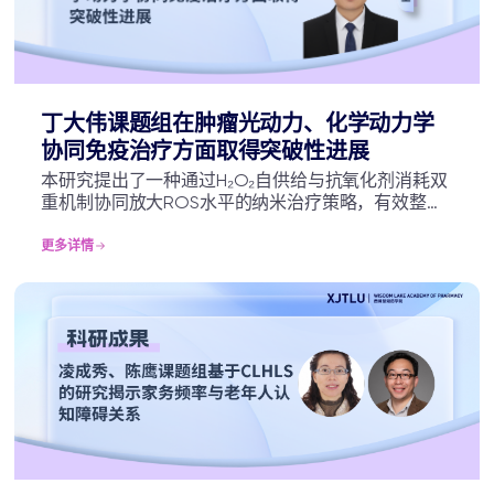
丁大伟课题组在肿瘤光动力、化学动力学
协同免疫治疗方面取得突破性进展
本研究提出了一种通过H₂O₂自供给与抗氧化剂消耗双
重机制协同放大ROS水平的纳米治疗策略，有效整合
了PDT、CDT与免疫检查点抑制治疗的优势，为侵袭
性肿瘤的协同免疫治疗提供了新的设计思路，也为多
更多详情
模式肿瘤治疗体系的临床转化奠定了重要基础。