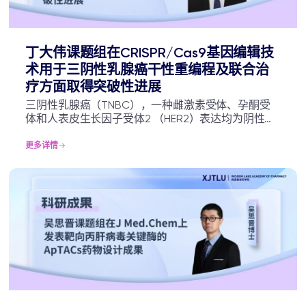
丁大伟课题组在CRISPR/Cas9基因编辑技
术用于三阴性乳腺癌干性重编程及联合治
疗方面取得突破性进展
三阴性乳腺癌（TNBC），一种雌激素受体、孕酮受
体和人表皮生长因子受体2 （HER2）表达均为阴性的
乳腺癌亚型，具有异质性高、侵袭性高、预后差等特
点。化疗对TNBC等速生瘤有较好的疗效。然而，临
更多详情
床应用化疗具有毒副作用大、耐药性高，肿瘤易复发
和转移等缺陷，因此迫切需要开发针对TNBC的有效
治疗策略。越来越多的证据表明，化疗疗效受限归因
于癌症干细胞（CSCs）。