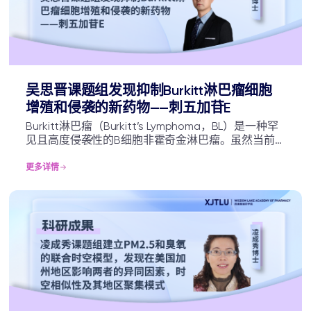
吴思晋课题组发现抑制Burkitt淋巴瘤细胞
增殖和侵袭的新药物——刺五加苷E
Burkitt淋巴瘤（Burkitt’s Lymphoma，BL）是一种罕
见且高度侵袭性的B细胞非霍奇金淋巴瘤。虽然当前
患者的预后已经有了显著改善，但BL的高复发性和难
治疗性使得患者的治疗选择依然有限。因此，对其疗
更多详情
法的改进和新型低毒性药物的开发变得尤为紧迫。