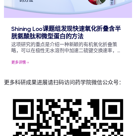
Shining Loo课题组发现快速氧化折叠含半
胱氨酸肽和微型蛋白的方法
这项研究的重点是介绍一种新颖的有机氧化折叠策
略，可以在极性无水溶剂中加速二硫键交换速率，快
速产生正确折叠的微型蛋白。与传统的水相氧化折叠
策略相比，加速率增长高达113,200倍。
更多详情
更多科研成果进展请扫码访问药学院微信公众号：