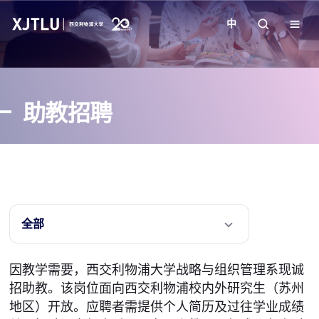
中
教学
助教招聘
招生
科研
学院
全部
校园生活
因教学需要，西交利物浦大学战略与组织管理系现诚
招助教。该岗位面向西交利物浦校内外研究生（苏州
关于我们
地区）开放。应聘者需提供个人简历及过往学业成绩